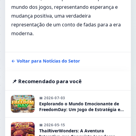
mundo dos jogos, representando esperança e
mudança positiva, uma verdadeira
representação de um conto de fadas para a era
moderna.
← Voltar para Notícias do Setor
📌 Recomendado para você
📅 2026-07-03
Explorando o Mundo Emocionante de
FreedomDay: Um Jogo de Estratégia e
Aventura
📅 2026-05-15
ThaiRiverWonders: A Aventura