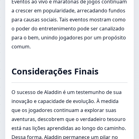
Eventos ao vivo e maratonas de jogos continuam
a crescer em popularidade, arrecadando fundos
para causas sociais. Tais eventos mostram como
o poder do entretenimento pode ser canalizado
para o bem, unindo jogadores por um propósito
comum.
Considerações Finais
O sucesso de Aladdin é um testemunho de sua
inovação e capacidade de evolução. À medida
que os jogadores continuam a explorar suas
aventuras, descobrem que o verdadeiro tesouro
está nas lições aprendidas ao longo do caminho.
Dessa forma, Aladdin permanece um pilar no