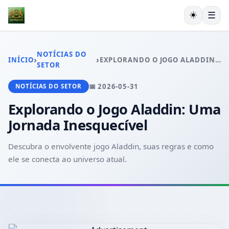
☀️
☰
INÍCIO
CAÇA-NÍQUEIS ONLINE
NOTÍCIAS DO
›
›
INÍCIO
EXPLORANDO O JOGO ALADDIN: UMA JORNADA INESQUECÍVEL
PESCA ONLINE
SETOR
JOGOS DE SABONG
📅 2026-05-31
NOTÍCIAS DO SETOR
CAÇA-NÍQUEIS
JOGO RESPONSÁVEL
Explorando o Jogo Aladdin: Uma
NOTÍCIAS DO SETOR
Jornada Inesquecível
Descubra o envolvente jogo Aladdin, suas regras e como
ele se conecta ao universo atual.