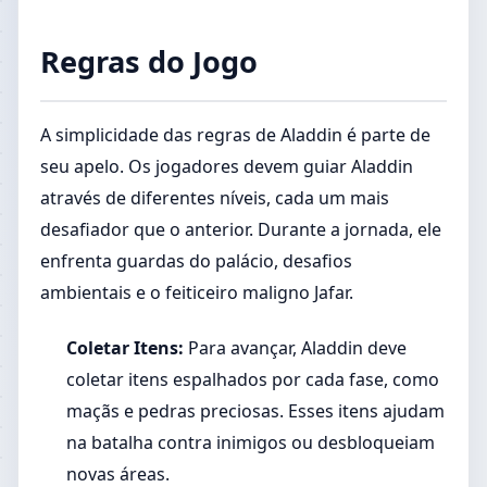
Regras do Jogo
A simplicidade das regras de Aladdin é parte de
seu apelo. Os jogadores devem guiar Aladdin
através de diferentes níveis, cada um mais
desafiador que o anterior. Durante a jornada, ele
enfrenta guardas do palácio, desafios
ambientais e o feiticeiro maligno Jafar.
Coletar Itens:
Para avançar, Aladdin deve
coletar itens espalhados por cada fase, como
maçãs e pedras preciosas. Esses itens ajudam
na batalha contra inimigos ou desbloqueiam
novas áreas.