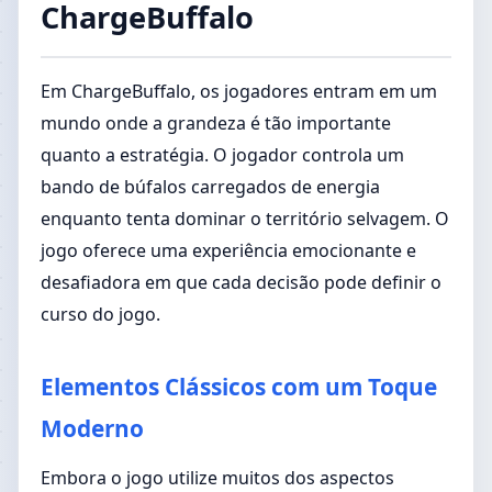
ChargeBuffalo
Em ChargeBuffalo, os jogadores entram em um
mundo onde a grandeza é tão importante
quanto a estratégia. O jogador controla um
bando de búfalos carregados de energia
enquanto tenta dominar o território selvagem. O
jogo oferece uma experiência emocionante e
desafiadora em que cada decisão pode definir o
curso do jogo.
Elementos Clássicos com um Toque
Moderno
Embora o jogo utilize muitos dos aspectos