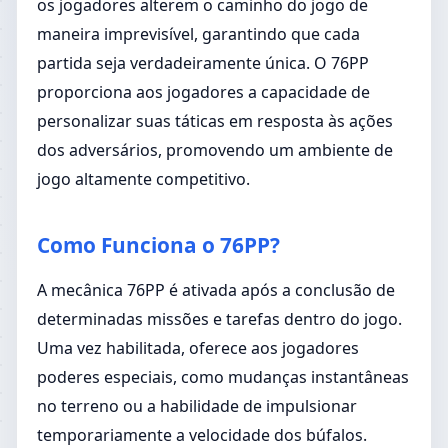
os jogadores alterem o caminho do jogo de
maneira imprevisível, garantindo que cada
partida seja verdadeiramente única. O 76PP
proporciona aos jogadores a capacidade de
personalizar suas táticas em resposta às ações
dos adversários, promovendo um ambiente de
jogo altamente competitivo.
Como Funciona o 76PP?
A mecânica 76PP é ativada após a conclusão de
determinadas missões e tarefas dentro do jogo.
Uma vez habilitada, oferece aos jogadores
poderes especiais, como mudanças instantâneas
no terreno ou a habilidade de impulsionar
temporariamente a velocidade dos búfalos.