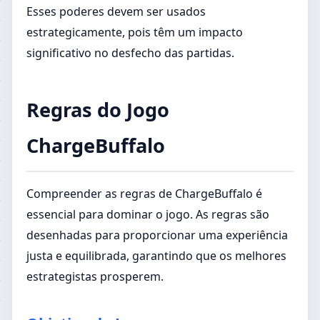
Esses poderes devem ser usados
estrategicamente, pois têm um impacto
significativo no desfecho das partidas.
Regras do Jogo
ChargeBuffalo
Compreender as regras de ChargeBuffalo é
essencial para dominar o jogo. As regras são
desenhadas para proporcionar uma experiência
justa e equilibrada, garantindo que os melhores
estrategistas prosperem.