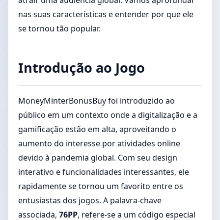
atrair uma audiência global. Vamos aprofundar
nas suas características e entender por que ele
se tornou tão popular.
Introdução ao Jogo
MoneyMinterBonusBuy foi introduzido ao
público em um contexto onde a digitalização e a
gamificação estão em alta, aproveitando o
aumento do interesse por atividades online
devido à pandemia global. Com seu design
interativo e funcionalidades interessantes, ele
rapidamente se tornou um favorito entre os
entusiastas dos jogos. A palavra-chave
associada,
76PP
, refere-se a um código especial