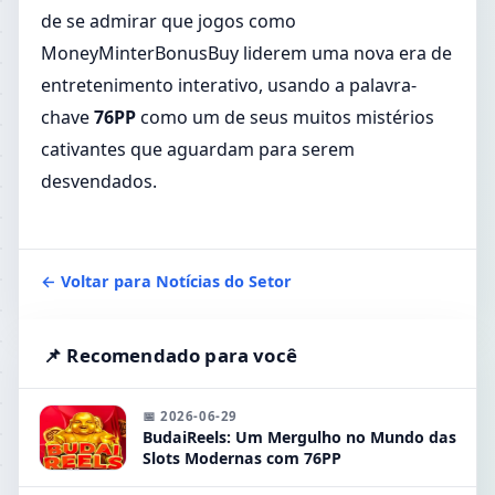
de se admirar que jogos como
MoneyMinterBonusBuy liderem uma nova era de
entretenimento interativo, usando a palavra-
chave
76PP
como um de seus muitos mistérios
cativantes que aguardam para serem
desvendados.
← Voltar para Notícias do Setor
📌 Recomendado para você
📅 2026-06-29
BudaiReels: Um Mergulho no Mundo das
Slots Modernas com 76PP