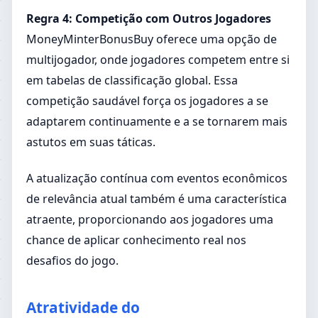
Regra 4: Competição com Outros Jogadores
MoneyMinterBonusBuy oferece uma opção de
multijogador, onde jogadores competem entre si
em tabelas de classificação global. Essa
competição saudável força os jogadores a se
adaptarem continuamente e a se tornarem mais
astutos em suas táticas.
A atualização contínua com eventos econômicos
de relevância atual também é uma característica
atraente, proporcionando aos jogadores uma
chance de aplicar conhecimento real nos
desafios do jogo.
Atratividade do