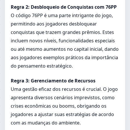
Regra 2: Desbloqueio de Conquistas com 76PP
O código 76PP é uma parte intrigante do jogo,
permitindo aos jogadores desbloquear
conquistas que trazem grandes prêmios. Estes
incluem novos níveis, funcionalidades especiais
ou até mesmo aumentos no capital inicial, dando
aos jogadores exemplos práticos da importância
do pensamento estratégico.
Regra 3: Gerenciamento de Recursos
Uma gestão eficaz dos recursos é crucial. O jogo
apresenta diversos cenários imprevistos, como
crises econômicas ou booms, obrigando os
jogadores a ajustar suas estratégias de acordo
com as mudanças do ambiente.